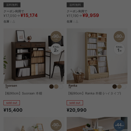
送料無料
送料無料
クーポン利用で
クーポン利用で
¥15,174
¥9,959
¥17,050→
¥11,190→
在庫：△
在庫：△
【幅90cm】Suoraan 本棚
【幅90cm】Ranka 本棚 (ハイタイプ)
sold out
sold out
¥15,400
¥20,990