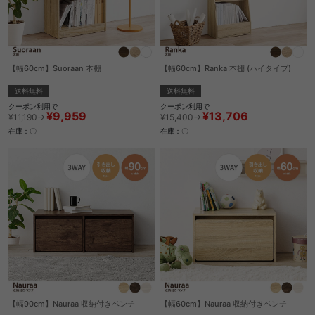
【幅60cm】Suoraan 本棚
【幅60cm】Ranka 本棚 (ハイタイプ)
送料無料
送料無料
クーポン利用で
クーポン利用で
¥9,959
¥13,706
¥11,190→
¥15,400→
在庫：〇
在庫：〇
【幅90cm】Nauraa 収納付きベンチ
【幅60cm】Nauraa 収納付きベンチ