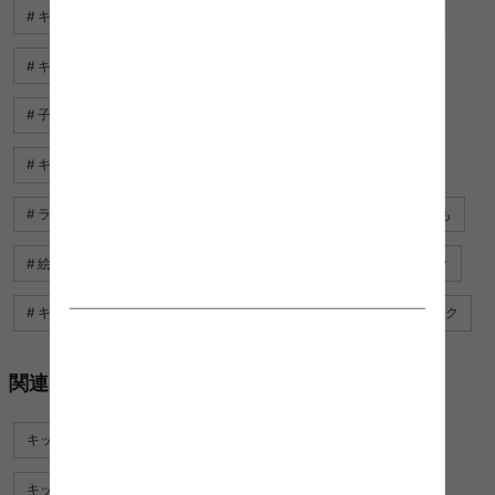
キッズ インテリア
おもちゃ箱 おしゃれ
キッズ 家具
キッズ 部屋
ランドセル ラック
ランドセル 置き
子ども用 家具
キッズ 棚
絵本 ラック
キッズ 家具 机
キッズ 部屋 インテリア
キッズ 机
ランドセル 収納
絵本 おもちゃ 棚
リビング 収納 子ども
絵本 ラック おすすめ
絵本 収納
子ども ハンガーラック
キッズ用 家具
ランドセル ワゴン
キッズ ハンガーラック
関連カテゴリ
キッズデスク
キッズチェア
キッズデスクセット
キッズ家具その他