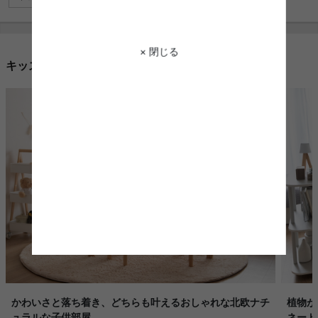
× 閉じる
キッズ収納を使用したコーディネート例
かわいさと落ち着き、どちらも叶えるおしゃれな北欧ナチ
植物が
ュラルな子供部屋
ネート