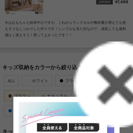
¥7,499
送料無料
今はおもちゃと絵本中心ですが、これからランドセルや教科書が増えても使
えそうなしっかりした作りです！シンプルな見た目なので、成長しても違和
感なく使えそう！買ってよかったです！！
キッズ収納をカラーから絞り込む
ALL
ホワイト
ブラック
グレイ
ブラウン
ナチュラル
レッド
ブルー
イエロー
ピンク
グリーン
キッズ収納を価格から絞り込む