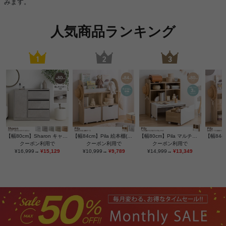
みます。
人気商品ランキング
【幅80cm】Sharon キャスター付きコンパクトキャビネット
【幅84cm】Pila 絵本棚(引き出し収納タイプ)
【幅80cm】Pila マルチ収納・デスク付きランドセルラック
クーポン利用で
クーポン利用で
クーポン利用で
¥16,999→
¥15,129
¥10,999→
¥9,789
¥14,999→
¥13,349