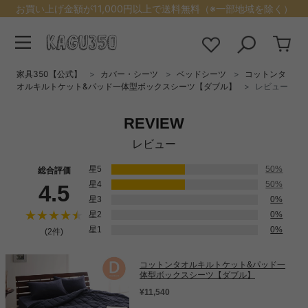
お買い上げ金額が11,000円以上で送料無料（※一部地域を除く）
家具350【公式】
カバー・シーツ
ベッドシーツ
コットンタ
オルキルトケット&パッド一体型ボックスシーツ【ダブル】
レビュー
REVIEW
レビュー
星5
50%
総合評価
星4
50%
4.5
星3
0%
星2
0%
星1
0%
(2件)
コットンタオルキルトケット&パッド一
体型ボックスシーツ【ダブル】
¥11,540