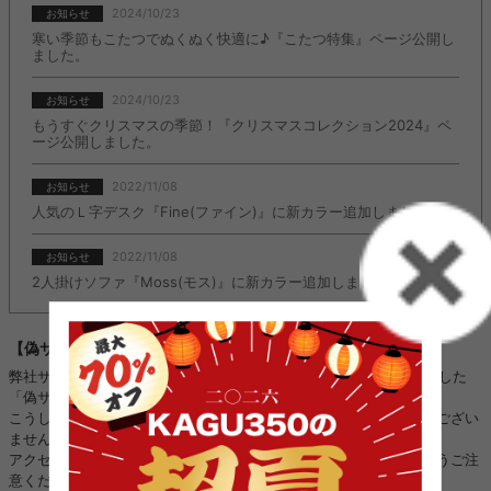
2024/10/23
お知らせ
寒い季節もこたつでぬくぬく快適に♪『こたつ特集』ページ公開し
ました。
2024/10/23
お知らせ
もうすぐクリスマスの季節！『クリスマスコレクション2024』ペ
ージ公開しました。
2022/11/08
お知らせ
人気のＬ字デスク『Fine(ファイン)』に新カラー追加しました。
2022/11/08
お知らせ
2人掛けソファ『Moss(モス)』に新カラー追加しました。
【偽サイトにご注意ください】
弊社サイトのロゴ・画像などを不正に使用し、kagu350になりすました
「偽サイト」や「偽SNSアカウント」を複数確認しております。
こうした「偽サイト」「偽SNSアカウント」は、当店と全く関係がござい
ません。
アクセス、ご注文、お振り込み、個人情報のやり取りをされないようご注
意ください。