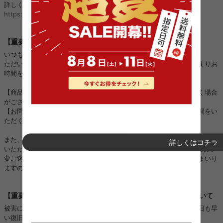
詳しくはこちら：
https://kagu350.com/phishing
【重要】ご注文集中に伴う対応遅延のお詫びとお知らせ
いつも当店をご利用いただき誠にありがとうございます。
ただいまご注文が大変集中しており、以下の対応につきまして通常よりお
時間をいただく場合がございます。
【商品の発送】：順次進めておりますが、通常よりお時間をいただく場合
がございます。
【お問い合わせ対応】：順次進めておりますが、ご回答までにお時間をい
ただく場合がございます。
また、一部地域におきましては運送会社の配送状況の影響により、ご指定
詳しくはコチラ
いただいた日時通りにお届けできない場合がございます。 お客様には大
変ご迷惑をおかけいたしますが、一日も早く対応できるよう努めてまいり
ますので、何卒ご理解とご協力を賜りますようお願い申し上げます。
【重要】熊本地震に伴うお荷物のお届けとお盆期間の配送について
被害に遭われた皆様に、心よりお見舞い申し上げますとともに、一日も早
い復旧と、皆様の安全を心よりお祈り申し上げます。