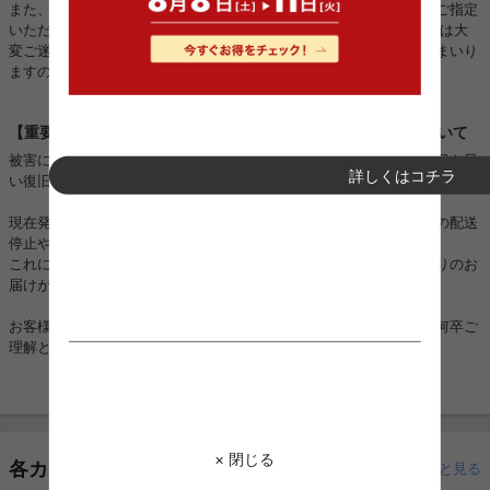
また、一部地域におきましては運送会社の配送状況の影響により、ご指定
いただいた日時通りにお届けできない場合がございます。 お客様には大
変ご迷惑をおかけいたしますが、一日も早く対応できるよう努めてまいり
ますので、何卒ご理解とご協力を賜りますようお願い申し上げます。
【重要】熊本地震に伴うお荷物のお届けとお盆期間の配送について
被害に遭われた皆様に、心よりお見舞い申し上げますとともに、一日も早
詳しくはコチラ
い復旧と、皆様の安全を心よりお祈り申し上げます。
現在発生しております地震の影響により、一部地域においてお荷物の配送
停止や大幅な遅延が生じております。
これに伴い、配達日時をご指定いただいている場合でも、ご希望通りのお
届けができない可能性がございます。
お客様にはご不便とご迷惑をおかけし大変申し訳ございませんが、何卒ご
理解とご協力を賜りますようお願い申し上げます。
× 閉じる
各カテゴリーから探す
もっと見る