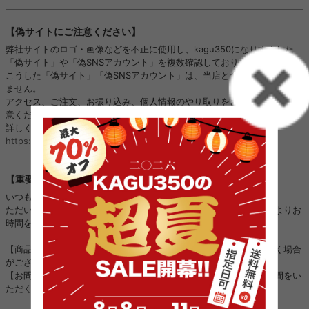
【偽サイトにご注意ください】
弊社サイトのロゴ・画像などを不正に使用し、kagu350になりすました
「偽サイト」や「偽SNSアカウント」を複数確認しております。
こうした「偽サイト」「偽SNSアカウント」は、当店と全く関係がござい
ません。
アクセス、ご注文、お振り込み、個人情報のやり取りをされないようご注
意ください。
詳しくはこちら：
https://kagu350.com/phishing
【重要】ご注文集中に伴う対応遅延のお詫びとお知らせ
いつも当店をご利用いただき誠にありがとうございます。
ただいまご注文が大変集中しており、以下の対応につきまして通常よりお
時間をいただく場合がございます。
【商品の発送】：順次進めておりますが、通常よりお時間をいただく場合
がございます。
【お問い合わせ対応】：順次進めておりますが、ご回答までにお時間をい
ただく場合がございます。