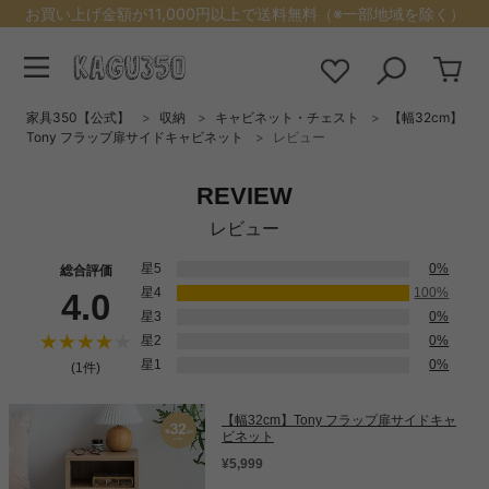
お買い上げ金額が11,000円以上で送料無料（※一部地域を除く）
家具350【公式】
収納
キャビネット・チェスト
【幅32cm】
Tony フラップ扉サイドキャビネット
レビュー
REVIEW
レビュー
星5
0%
総合評価
星4
100%
4.0
星3
0%
星2
0%
星1
0%
(1件)
【幅32cm】Tony フラップ扉サイドキャ
ビネット
¥5,999