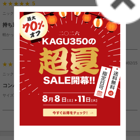
2019/05/03
5
ニックネーム：ともくんさん（男性）
持ち運びやすい
軽かったので、掃除の時などの持ち運びも簡単でした。
2019/02/15
4
ニックネーム：ゆかさん（女性）
コンパクト
サイズも丁度良く、使いやすいので満足です。デザインも素敵でした。
1件〜9件（全9件）