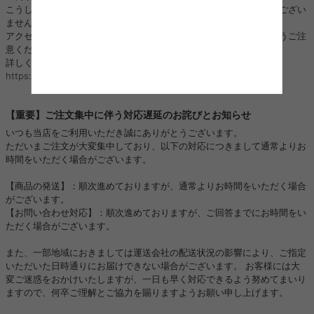
こうした「偽サイト」「偽SNSアカウント」は、当店と全く関係がござい
ません。
アクセス、ご注文、お振り込み、個人情報のやり取りをされないようご注
意ください。
詳しくはこちら：
https://kagu350.com/phishing
【重要】ご注文集中に伴う対応遅延のお詫びとお知らせ
いつも当店をご利用いただき誠にありがとうございます。
ただいまご注文が大変集中しており、以下の対応につきまして通常よりお
時間をいただく場合がございます。
【商品の発送】：順次進めておりますが、通常よりお時間をいただく場合
がございます。
【お問い合わせ対応】：順次進めておりますが、ご回答までにお時間をい
ただく場合がございます。
また、一部地域におきましては運送会社の配送状況の影響により、ご指定
いただいた日時通りにお届けできない場合がございます。 お客様には大
変ご迷惑をおかけいたしますが、一日も早く対応できるよう努めてまいり
ますので、何卒ご理解とご協力を賜りますようお願い申し上げます。