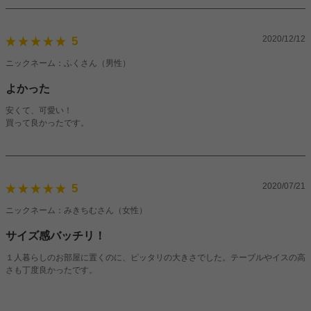
また、脚の骨組みのところにティッシュを引っ掛けて使用出来たので、便利で
す。
セットの椅子はテーブルと異なる青っぽいホワイトだったので、それが残念でし
2020/12/12
5
た。
また、テーブルの組み立て説明書が少し分かりづらかったのと、
ニックネーム：ふくさん（男性）
骨組みを組み立てる際、1人で固定しようとすると、バラけてしまったりしたの
よかった
で２人で協力しながら組み立てました。
安くて、可愛い！
それ以外は大変満足です(^^)
買って良かったです。
2020/07/21
5
ニックネーム：みきちむさん（女性）
サイズ感バッチリ！
１人暮らしのお部屋に置くのに、ピッタリの大きさでした。テーブルやイスの高
さも丁度良かったです。