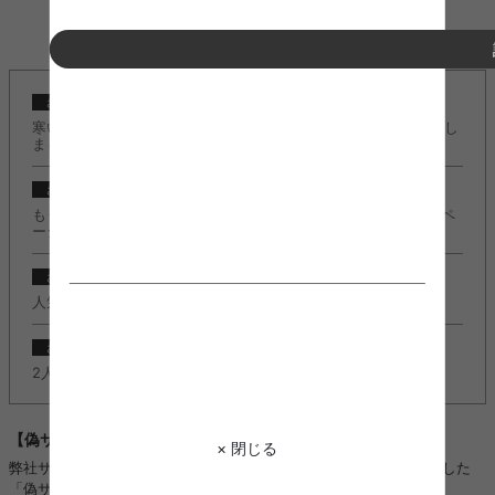
INFORMATION
2024/10/23
お知らせ
寒い季節もこたつでぬくぬく快適に♪『こたつ特集』ページ公開し
ました。
2024/10/23
お知らせ
もうすぐクリスマスの季節！『クリスマスコレクション2024』ペ
ージ公開しました。
2022/11/08
お知らせ
人気のＬ字デスク『Fine(ファイン)』に新カラー追加しました。
2022/11/08
お知らせ
2人掛けソファ『Moss(モス)』に新カラー追加しました。
【偽サイトにご注意ください】
× 閉じる
弊社サイトのロゴ・画像などを不正に使用し、kagu350になりすました
「偽サイト」や「偽SNSアカウント」を複数確認しております。