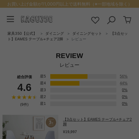
お買い上げ金額が11,000円以上で送料無料（※一部地域を除く）
家具350【公式】
ダイニング
ダイニングセット
【3点セッ
ト】EAMES テーブル+チェア2脚
レビュー
REVIEW
レビュー
星5
56%
総合評価
星4
44%
4.6
星3
0%
星2
0%
星1
0%
(9件)
【3点セット】EAMES テーブル+チェア2
脚
¥19,997