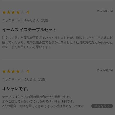
2022/05/14
4
ニックネーム：ゆかりさん（女性）
イームズ イステーブルセット
注文して届いた商品が不良品でびっくりしましたが、連絡をしたところ迅速に対
応してくださり、無事に組み立てる事が出来ました！社員の方の対応が良かった
ので、また利用したいと思います！
2022/01/24
4
ニックネーム：ほりさん（女性）
オシャレです。
テーブルは白と木の脚の組み合わせが素敵でした。
水をこぼしても弾いてくれるので拭く時も便利です。
2人の場合、お鍋を置くとぎゅうぎゅう感は否めないですが、
続きを見る
何品もテーブルに置くという訳でなければ充分かなと思います。