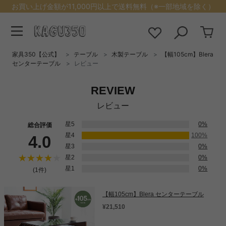
お買い上げ金額が11,000円以上で送料無料（※一部地域を除く）
家具350【公式】
テーブル
木製テーブル
【幅105cm】Blera
センターテーブル
レビュー
REVIEW
レビュー
星5
0%
総合評価
星4
100%
4.0
星3
0%
星2
0%
星1
0%
(1件)
【幅105cm】Blera センターテーブル
¥21,510