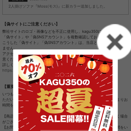
2人掛けソファ『Moss(モス)』に新カラー追加しました。
【偽サイトにご注意ください】
弊社サイトのロゴ・画像などを不正に使用し、kagu350になりすました
「偽サイト」や「偽SNSアカウント」を複数確認しております。
こうした「偽サイト」「偽SNSアカウント」は、当店と全く関係がござい
ません。
アクセス、ご注文、お振り込み、個人情報のやり取りをされないようご注
意ください。
詳しくはこちら：
https://kagu350.com/phishing
【重要】ご注文集中に伴う対応遅延のお詫びとお知らせ
いつも当店をご利用いただき誠にありがとうございます。
ただいまご注文が大変集中しており、以下の対応につきまして通常よりお
時間をいただく場合がございます。
【商品の発送】：順次進めておりますが、通常よりお時間をいただく場合
がございます。
【お問い合わせ対応】：順次進めておりますが、ご回答までにお時間をい