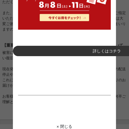
ただく場合がございます。
また、一部地域におきましては運送会社の配送状況の影響により、ご指定
いただいた日時通りにお届けできない場合がございます。 お客様には大
変ご迷惑をおかけいたしますが、一日も早く対応できるよう努めてまいり
ますので、何卒ご理解とご協力を賜りますようお願い申し上げます。
【重要】熊本地震に伴うお荷物のお届けとお盆期間の配送について
詳しくはコチラ
被害に遭われた皆様に、心よりお見舞い申し上げますとともに、一日も早
い復旧と、皆様の安全を心よりお祈り申し上げます。
現在発生しております地震の影響により、一部地域においてお荷物の配送
停止や大幅な遅延が生じております。
これに伴い、配達日時をご指定いただいている場合でも、ご希望通りのお
届けができない可能性がございます。
お客様にはご不便とご迷惑をおかけし大変申し訳ございませんが、何卒ご
理解とご協力を賜りますようお願い申し上げます。
× 閉じる