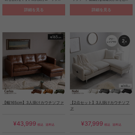
ァ。ワンルームでも置きやすいコンパ
く、存在感抜群のソファです。研ぎ澄
クトなロー設計なので、お部屋に圧迫
まされたシンプルさが、お部屋に静か
詳細を見る
詳細を見る
感を与えず置くことができます。座面
なアクセントをもたらし、ナチュラル
クッションと背面クッションはふかふ
から大人カジュアルまで、幅広いテイ
かで、ゆったりとしたくつろぎの空間
ストに調和します。さらに、広々座面
を作り出します。また、ソファ本体と
とふかふかな座り心地で、のびのびと
同じ生地を使用した専用のクッション
した快適さを実現。また、座面高を低
が2個付いているので、枕にして横に
く抑えた低重心設計で、お部屋を落ち
なることも可能です。
着いた大人の空間に導きます。セット
でのご利用はもちろん、単品での使い
方もお楽しみいただけます。
【幅165cm】3人掛けカウチソファ
【2点セット】3人掛けカウチソフ
ァ
¥43,999
¥37,999
税込
送料込
税込
送料込