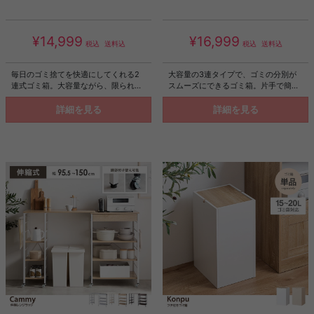
¥14,999
¥16,999
税込
送料込
税込
送料込
毎日のゴミ捨てを快適にしてくれる2
大容量の3連タイプで、ゴミの分別が
連式ゴミ箱。大容量ながら、限られた
スムーズにできるゴミ箱。片手で簡単
スペースにもすっきり収まるスリムサ
に捨てられるスイング式扉や、袋の交
イズで、圧迫感なく設置可能。またゴ
換が手間なく行える袋止めリングが、
詳細を見る
詳細を見る
ミ箱に見えない上質なデザインは、イ
日々の動作を快適に。またゴミ箱とは
ンテリアに調和し、キッチンやリビン
思えない洗練されたデザインがインテ
グに置くだけで空間をすっきり美しく
リアに自然と溶け込みます。ゴミ箱上
演出します。ゴミ箱上ラックやカウン
ラックやカウンター下にも収まりやす
ター下にも収まりやすいサイズ感で、
いサイズ感で、限られた空間を効率的
効率的に活用できるのも魅力です。
に活用できるのも魅力です。