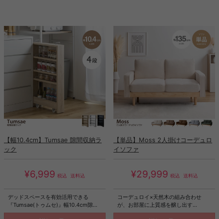
収納と学習スペースの両方を確保でき
スター付きの大きな引き出し収納と大
る仕様にしました。また、お子様専用
容量のラックは、お子様専用スペース
スペースとして設置することで、お子
として設置することで、お子様の自発
様の自発的なお片付けを誘導し、楽し
的なお片付けを誘導し、楽しくお片付
くお片付けをする習慣へと繋げること
けをする習慣へと繋げることができま
ができます。さらに、スリムサイズで
す。また、幅50cm、奥行29.5cmとス
リビングに置くのにもちょうどいいサ
リムサイズなので、ワンルームや狭い
イズ感です。
リビングに置くのにちょうどいいサイ
ズ感です。
【幅10.4cm】Tumsae 隙間収納ラ
【単品】Moss 2人掛けコーデュロ
ック
イソファ
¥6,999
¥29,999
税込
送料込
税込
送料込
デッドスペースを有効活用できる
コーデュロイ×天然木の組み合わせ
『Tumsae(トゥムセ)』幅10.4cm隙間
が、お部屋に上質感を醸し出す
収納ラック。ランドリーやキッチン周
『Moss(モス)』シリーズの2人掛けコ