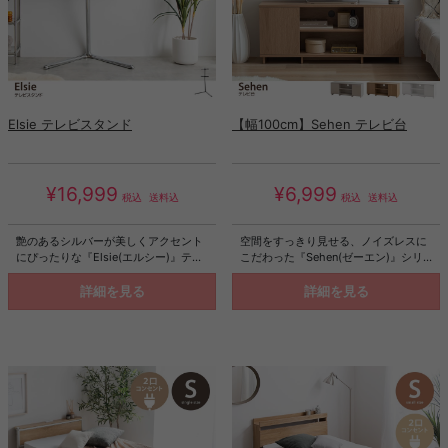
Elsie テレビスタンド
【幅100cm】Sehen テレビ台
¥16,999
¥6,999
税込
送料込
税込
送料込
艶のあるシルバーが美しくアクセント
空間をすっきり見せる、ノイズレスに
にぴったりな『Elsie(エルシー)』テレ
こだわった『Sehen(ゼーエン)』シリ
ビスタンド。すらりとしたシルエット
ーズのテレビ台。余計な装飾の無いシ
がスタイリッシュで、置くだけでお部
ンプルなフォルムと、外側からネジ穴
詳細を見る
詳細を見る
屋を洗練された空間に導きます。また
が見えないデザインです。また、配線
高さ調節&スイング機能付きで左右に
がスマートに収納できる工夫など、す
首振りが可能。見やすい高さと角度に
っきりと見せる「ノイズレス」にこだ
調節できるため、テレビ視聴を快適
わっています。一人暮らしやワンルー
に。洗練された美しい佇まいと機能性
ムにも置きやすいコンパクトサイズな
で、リビングでの時間を特別なものに
ので、様々なお部屋に馴染みます。
してくれます。