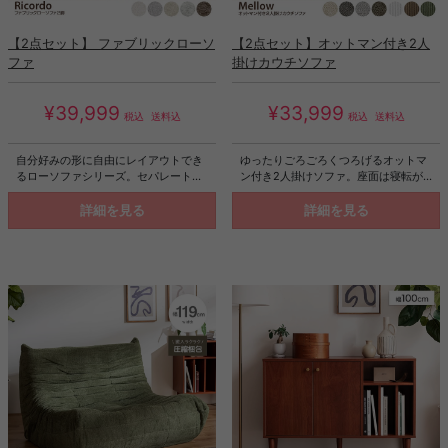
【2点セット】 ファブリックローソ
【2点セット】オットマン付き2人
ファ
掛けカウチソファ
¥39,999
¥33,999
税込
送料込
税込
送料込
自分好みの形に自由にレイアウトでき
ゆったりごろごろくつろげるオットマ
るローソファシリーズ。セパレートタ
ン付き2人掛けソファ。座面は寝転が
イプで様々な置き方ができるので、お
れるほど広く、片側にだけある低めの
部屋の間取りやシーンに合わせて柔軟
アームレストは傾斜付きで枕としてお
詳細を見る
詳細を見る
に対応します。また、天然木をふんだ
使いいただけます。また、程よい弾力
んに使用したフレームと優しいファブ
性で長時間座っても快適に。寝ころん
リック生地がお部屋に清潔感と明るさ
でも心地良いクッションが身体を包み
をもたらし、居心地のいい空間に。さ
込み、うたた寝を誘います。
らに、ポケットコイルを使用した広い
座面は、程よい弾力があり長時間座っ
ていても疲れにくく、ゆったり快適に
お寛ぎいただけます。