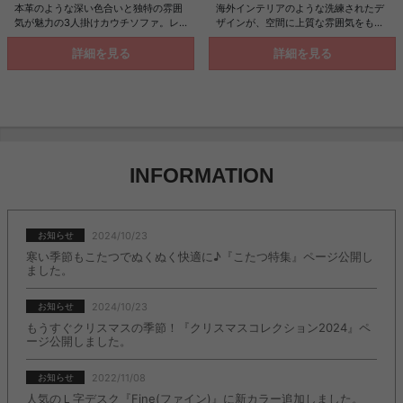
本革のような深い色合いと独特の雰囲
海外インテリアのような洗練されたデ
気が魅力の3人掛けカウチソファ。レ
ザインが、空間に上質な雰囲気をもた
ザーの持つ高級感にこだわりながら、
らす3人掛けカウチソファ。ソファ本
どんな空間にも合わせやすいデザイン
体とオットマンの組み合わせにより、
詳細を見る
詳細を見る
を追求しました。また、カウチスタイ
左右のカウチスタイルはもちろん、セ
ルにもオットマンスタイルにも対応
ンターカウチやセパレート使いなどシ
し、お部屋の間取りに合わせて自由な
ーンや気分に合わせた多彩なレイアウ
レイアウトをお楽しみいただけます。
トが楽しめます。くつろぎと美しさを
座り心地にもこだわり、足を伸ばして
兼ね備えた、日常を豊かにしてくれる
ゆったり身体を預けられる、ゆとりの
ソファです。
リラックス空間をお届けします。
INFORMATION
2024/10/23
お知らせ
寒い季節もこたつでぬくぬく快適に♪『こたつ特集』ページ公開し
ました。
2024/10/23
お知らせ
もうすぐクリスマスの季節！『クリスマスコレクション2024』ペ
ージ公開しました。
2022/11/08
お知らせ
人気のＬ字デスク『Fine(ファイン)』に新カラー追加しました。