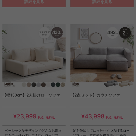
りでできる僅かな隙間にぴったりフィ
ーデュロイソファ。贅沢なゆとりのあ
詳細を見る
詳細を見る
ットし、見た目もすっきりと使いやす
る座面は、くつろぎ時間をより快適な
いスペースに。様々な場所で大活躍で
ものへとさせます。また、ロータイプ
きるよう3つの幅をご用意しているの
でお部屋を広く見せられるので、一人
で、使いたい場所に合わせてお選びた
暮らしの方やワンルームにお住まいの
だけます。隠しキャスター付きで、収
方にもおすすめです。
納スペースは左右の向きを選べるの
で、どんな間取りでもお使いいただく
ことが可能です。
【幅130cm】2人掛けローソファ
【2点セット】カウチソファ
¥23,999
¥43,998
税込
送料込
税込
送料込
ベーシックなデザインでどんなお部屋
足を伸ばしてゆったりくつろげるロー
にも合わせやすい二人掛けローソフ
ソファー。直線的な構造美が目を惹