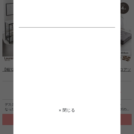
ズで省スペースに設置でき、ワンルー
スクワークを快適にするこだわりの詰
ムなど限られた空間にもピッタリで
まったデスクです。
す。
【幅120cm】L字デスク
【4点セット】Chouchou フロアソ
ファ
¥16,999
¥52,996
税込
送料込
税込
送料込
デスク、モニター台、ラックが一体と
上質なコーデュロイ生地が美しい
なった多機能なL字型デスク。広々と
『Chouchou(シュシュ)』シリーズの
× 閉じる
した天板は、パソコン作業しながら書
フロアソファ。全面にコーデュロイを
類やノートを広げることが可能です。
使用したデザインは、北欧スタイルは
詳細を見る
詳細を見る
またモニター台、ラックは左右組み換
もちろんトレンド感のある海外インテ
えでき、好みの向きに合わせてご使用
リア風など、幅広いテイストのお部屋
いただけます。さらに、天板にはUSB
に馴染みます。また、2種類のソファ