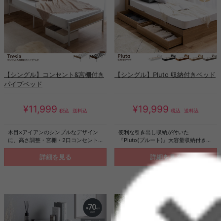
【シングル】コンセント&宮棚付き
【シングル】Pluto 収納付きベッド
パイプベッド
¥11,999
¥19,999
税込
送料込
税込
送料込
木目×アイアンのシンプルなデザイン
便利な引き出し収納が付いた
に、高さ調整・宮棚・2口コンセント
『Pluto(プルート)』大容量収納付きベ
を備え、毎日の使いやすさにこだわっ
ッド。ベッド下には大容量の引き出し
たパイプベッド。ベッド下を収納スペ
が2杯ついていて、スペースを無駄に
詳細を見る
詳細を見る
ースとして活用できるため、お部屋を
することなく有効活用していただけま
広く使え、ワンルームや一人暮らしで
す。宮棚にはスマホやタブレットを充
もすっきりとした空間作りが叶いま
電できる2口のコンセントが付いてお
す。主張しすぎない佇まいでインテリ
り、快適なベッド空間を作ることが可
アを選ばず、暮らしに自然と馴染む一
能です。
台です。