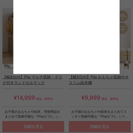
ポートと2口コンセント付きで、デス
とクッションはそれぞれ独立して使用
ク上で充電や給電も可能。使い勝手に
可能。お部屋の間取りやシーンに合わ
こだわった設計のデスクで、日々の作
せて自由自在にレイアウトが可能で
業を快適にします。
す。低め座面のロー設計で、お部屋を
広く見せる効果があり、空間を贅沢に
お使いいただけます。
【幅80cm】Pila マルチ収納・デス
【幅50cm】Pila おもちゃ収納付き
ク付きランドセルラック
スリム絵本棚
¥14,999
¥9,999
税込
送料込
税込
送料込
お子様のおもちゃや絵本、学校用品を
お子様のおもちゃや絵本をまとめてス
まとめて収納可能な『Pila(ピラ)』シリ
ッキリ収納可能な『Pila(ピラ)』シリー
ーズのマルチ収納・デスク付きランド
ズのスリム絵本棚。深さの異なる3つ
セルラック。ラック・デスク・ワゴン
の絵本収納ポケット、何を収納してい
詳細を見る
詳細を見る
収納がセットになっており、これ1台で
るか一目でわかるオープン収納、キャ