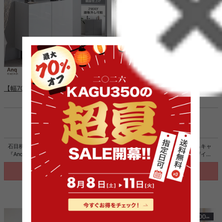
【幅70cm】Anq キャビネット
【幅100cm】キャビネット
¥15,999
¥18,999
税込
送料込
税込
送料込
石目柄と鏡面の組み合わせが美しい
バイカラーが美しい、空間を彩るキャ
『Anq(アンク)』シリーズのキャビネ
ビネット。直線的なフラットデザイン
ット。直線的なフラットデザインで、
と印象的な配色で、置くだけで洗練さ
置くだけで落ち着いた大人な空間を演
れた空間を演出。大容量収納と背面の
詳細を見る
詳細を見る
出します。また脚部は取り外しがで
コード穴で、ごちゃつきやすい小物類
き、脚あり・脚なしの2WAYで使用す
からA4サイズの書類、ルーターのコー
ることが可能。さらにスリムなのに大
ド類まで、すっきりまとめて収納可能
容量収納もでき、使い勝手も抜群で
です。
す。