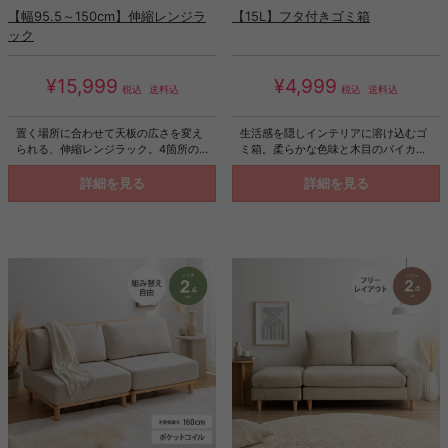
【幅95.5～150cm】伸縮レンジラ
【15L】フタ付きゴミ箱
ック
¥15,999
¥4,999
税込
送料込
税込
送料込
置く場所に合わせて天板の広さを変え
生活感を隠しインテリアに溶け込むゴ
られる、伸縮レンジラック。4箇所の
ミ箱。柔らかな色味と木目のバイカラ
収納スペースを備えており、キッチン
ーデザインは、ゴミ箱ながらもインテ
家電をはじめ、食器や食料品、調理器
リアに溶け込みます。またスイング式
詳細を見る
詳細を見る
具など、この1台にまとめて収納できま
のフタは、片手でスムーズにゴミ捨て
す。普段はコンパクトに置いて、作業
ができ使いやすさ抜群。容量もしっか
に応じて天板をサッと拡張といった使
りありながらコンパクトなサイズ感
い方もでき、キッチンでの作業時間も
で、空間をすっきりさせてくれます。
快適に。さらにキャスターが付属して
いるため、日々のお掃除や模様替えも
スムーズに行えます。