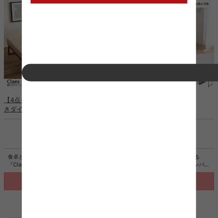
【4点セット】Claes 幅120cm 棚付
【幅100cm】Elga L字デスク
きダイニングテーブル+1人掛けソ
ファ2脚+ベンチ
¥59,997
¥14,999
税込
送料込
税込
送料込
食卓とくつろぎ、どちらも叶える
作業スペースと収納を1台で叶える
『Claes(クラース)』ダイニング4点セ
『Elga(エルガ)』L字デスク。コンパク
ット。座り心地の良いソファ・ベンチ
トながらもL字構造の天板により、ゆ
と広々としたテーブルで、食事もリラ
とりをもって作業いただけます。天板
詳細を見る
詳細を見る
ックスタイムも快適に楽しめます。コ
内側は曲線上にすることで、腕や体を
ーデュロイ×木目×アイアンの絶妙な異
動かしやすい設計に。また可動棚付き
素材ミックスが、こなれ感のあるおし
のサイドラックやコードタップ収納、
ゃれな空間を演出。コンパクトなサイ
S字フックが付属しており、日々のデ