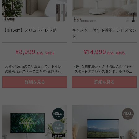
【幅15cm】スリムトイレ収納
キャスター付き多機能テレビスタン
ド
¥8,999
¥14,999
税込
送料込
税込
送料込
わずか15cmのスリム設計で、トイレ
便利な機能をたっぷり詰め込んだキャ
の限られたスペースにもすっぽり収ま
スター付きテレビスタンド。高さや角
るスリムトイレ収納。縦型で省スペー
度の調節、AV機器の収納やディスプレ
スながら、トイレットペーパーや掃除
イができる棚付きで、使いやすさも抜
詳細を見る
詳細を見る
道具、小物などのトイレ用品を生活感
群。さらにデザイン性にも優れてお
を隠しながらひとまとめに収納可能。
り、丸みを帯びたフォルムとすっきり
トイレットペーパーは最大で12ロール
としたシルエットで、空間全体を優し
収納できるほか、キャスター付きの引
く引き締め、様々なインテリアに調和
き出しには高さのあるトイレブラシの
します。
収納も。無駄な装飾のないフラットデ
ザインが空間に調和し、上品で整った
印象を与えてくれます。