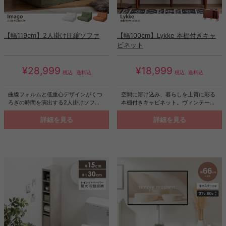
【幅119cm】2人掛け圧縮ソファ
【幅100cm】Lykke 本棚付きキャ
ビネット
¥28,999
¥18,999
税込
送料込
税込
送料込
曲線フォルムと低重心デザインがくつ
空間に溶け込み、暮らしを上質に彩る
ろぎの時間を演出する2人掛けソフ
本棚付きキャビネット。ヴィンテージ
ァ。包み込まれる座り心地と心地よい
家具のような経年劣化した、深みある
ファブリックで、上質なリラックスタ
表情の木目調とシンプルなフォルム
詳細を見る
詳細を見る
イムを実現します。一時撥水仕様でお
が、空間に落ち着きと品のある雰囲気
手入れ簡単、圧縮梱包により搬入もス
を演出。ミッドセンチュリーやヴィン
ムーズ。やさしい質感と落ち着いた色
テージなど、様々なインテリアに美し
合いが、洗練された空間を演出しま
く調和する、上質なデザインに仕上げ
す。
ました。また実用性にもこだわった設
計で、毎日の生活が快適に。見た目の
美しさと使いやすさを兼ね備えた一台
です。