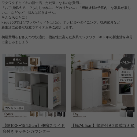
ワクワクドキドキの新生活、ただ気になるのは費用…
「お手頃価格で、でもおしゃれにこだわりたい…」「機能抜群×予算内！な家具が欲し
い…」などなど、悩みは尽きません。
そんなあなたに！
kagu350ではソファやベッドをはじめ、テレビ台やダイニング、収納家具など
新生活に必要な役立つアイテムをご紹介します。
初期費用をおさえつつ快適に、機能性に富んだ家具でワクワクドキドキの新生活を存分
に楽しみましょう！
【幅100〜154.5cm】伸縮スライド
【幅74.5cm】収納付き2連式ゴミ箱
台付きキッチンカウンター