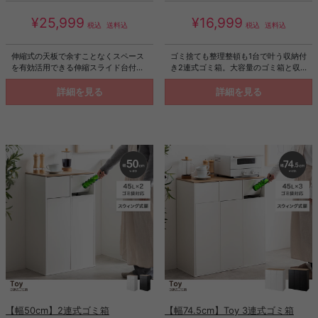
¥25,999
¥16,999
税込
送料込
税込
送料込
伸縮式の天板で余すことなくスペース
ゴミ捨ても整理整頓も1台で叶う収納付
を有効活用できる伸縮スライド台付き
き2連式ゴミ箱。大容量のゴミ箱と収
キッチンカウンター。天板は軸を中心
納棚を備え、分別しながらキッチン用
に180度回転することができ、幅の調
品の整理が可能。限られたスペースを
詳細を見る
詳細を見る
節だけでなく直角や左右反転などレイ
無駄なく活用でき、毎日の家事も快適
アウトも自由自在。たっぷり収納でき
に。またゴミ箱に見えない上質なデザ
るため、キッチン周りの様々なものを
インは、キッチンやリビングに置くだ
この1台にまとめて収納していただけま
けで空間をすっきり美しく演出しま
す。背面まで綺麗に仕上げたため、対
す。ゴミ箱上ラックやカウンター下に
面カウンターやお部屋の間仕切りとし
も収まりやすいサイズ感で、効率的に
て、イスやスツールを置いてバーカウ
活用できるのも魅力です。
ンターとしてなど様々なシーンで活躍
します。
【幅50cm】2連式ゴミ箱
【幅74.5cm】Toy 3連式ゴミ箱